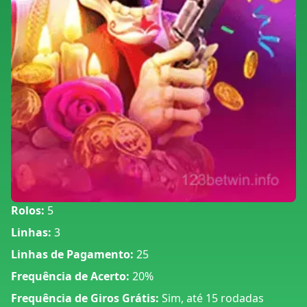
Rolos:
5
Linhas:
3
Linhas de Pagamento:
25
Frequência de Acerto:
20%
Frequência de Giros Grátis:
Sim, até 15 rodadas