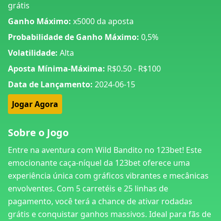
grátis
Ganho Máximo:
x5000 da aposta
Probabilidade de Ganho Máximo:
0,5%
Volatilidade:
Alta
Aposta Mínima-Máxima:
R$0.50 - R$100
Data de Lançamento:
2024-06-15
Jogar Agora
Sobre o Jogo
Entre na aventura com Wild Bandito no 123bet! Este
emocionante caça-níquel da 123bet oferece uma
experiência única com gráficos vibrantes e mecânicas
envolventes. Com 5 carretéis e 25 linhas de
pagamento, você terá a chance de ativar rodadas
grátis e conquistar ganhos massivos. Ideal para fãs de