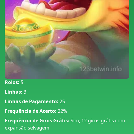
Rolos:
5
Linhas:
3
Linhas de Pagamento:
25
Frequência de Acerto:
22%
Frequência de Giros Grátis:
Sim, 12 giros grátis com
expansão selvagem